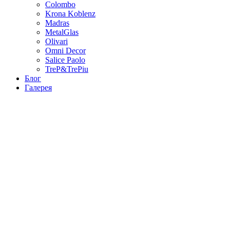
Colombo
Krona Koblenz
Madras
MetalGlas
Olivari
Omni Decor
Salice Paolo
TreP&TrePiu
Блог
Галерея