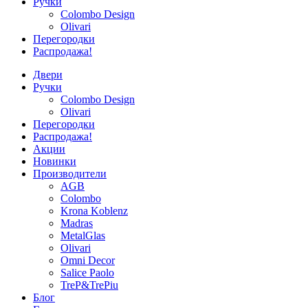
Ручки
Colombo Design
Olivari
Перегородки
Распродажа!
Двери
Ручки
Colombo Design
Olivari
Перегородки
Распродажа!
Акции
Новинки
Производители
AGB
Colombo
Krona Koblenz
Madras
MetalGlas
Olivari
Omni Decor
Salice Paolo
TreP&TrePiu
Блог